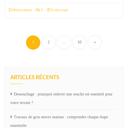
Rénovation
0
6 min read
Pagination
des
1
2
…
10
»
publications
ARTICLES RÉCENTS
Dessouchage : pourquoi enlever une souche est essentiel pour
votre terrain ?
Travaux de gros œuvre maison : comprendre chaque étape
essentielle