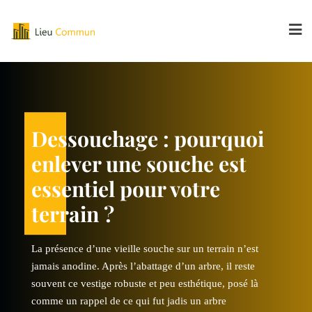
Skip
to
content
ros œuvre
Travaux de g
Dessouchage : pourquoi
mprendre
maison : co
enlever une souche est
essentielle
chaque étape 
essentiel pour votre
terrain ?
n ou la rénovation d’une
Se lancer dans la constructio
un projet où les travaux de
maison, c’est s’engager dans 
La présence d’une vieille souche sur un terrain n’est
e centrale. Cette phase
gros œuvre occupent une plac
jamais anodine. Après l’abattage d’un arbre, il reste
antier et représente le socle
conditionne tout le reste du ch
souvent ce vestige robuste et peu esthétique, posé là
du bâtiment.
sur lequel repose la solidité 
comme un rappel de ce qui fut jadis un arbre
s, assainissement,
Entre terrassement, fondation