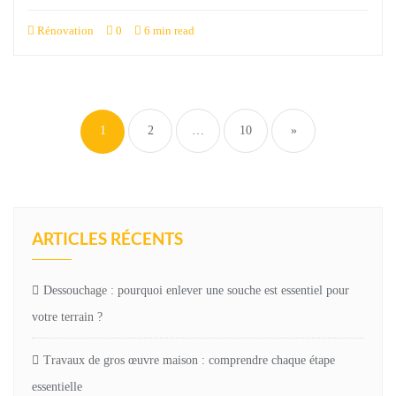
Rénovation
0
6 min read
Pagination
des
1
2
…
10
»
publications
ARTICLES RÉCENTS
Dessouchage : pourquoi enlever une souche est essentiel pour
votre terrain ?
Travaux de gros œuvre maison : comprendre chaque étape
essentielle