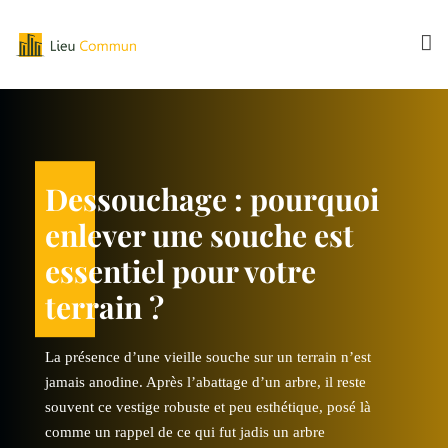
Skip
to
content
ros œuvre
Travaux de g
Dessouchage : pourquoi
prendre
maison : com
enlever une souche est
essentielle
chaque étape 
essentiel pour votre
terrain ?
n ou la rénovation d’une
Se lancer dans la constructio
un projet où les travaux de
maison, c’est s’engager dans 
La présence d’une vieille souche sur un terrain n’est
 centrale. Cette phase
gros œuvre occupent une place
jamais anodine. Après l’abattage d’un arbre, il reste
antier et représente le socle
conditionne tout le reste du ch
souvent ce vestige robuste et peu esthétique, posé là
u bâtiment.
sur lequel repose la solidité d
comme un rappel de ce qui fut jadis un arbre
s, assainissement,
Entre terrassement, fondation