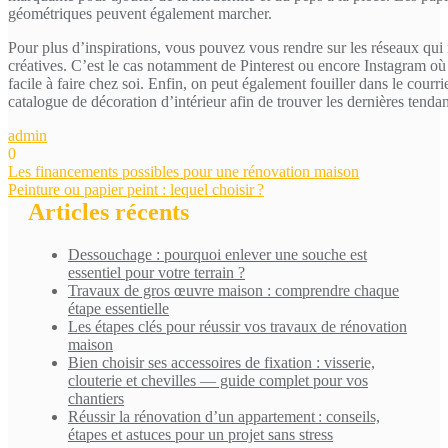
géométriques peuvent également marcher.
Pour plus d’inspirations, vous pouvez vous rendre sur les réseaux qui 
créatives. C’est le cas notamment de Pinterest ou encore Instagram o
facile à faire chez soi. Enfin, on peut également fouiller dans le courri
catalogue de décoration d’intérieur afin de trouver les dernières tendan
admin
0
Navigation
Les financements possibles pour une rénovation maison
Peinture ou papier peint : lequel choisir ?
de
Articles récents
l’article
Dessouchage : pourquoi enlever une souche est
essentiel pour votre terrain ?
Travaux de gros œuvre maison : comprendre chaque
étape essentielle
Les étapes clés pour réussir vos travaux de rénovation
maison
Bien choisir ses accessoires de fixation : visserie,
clouterie et chevilles — guide complet pour vos
chantiers
Réussir la rénovation d’un appartement : conseils,
étapes et astuces pour un projet sans stress