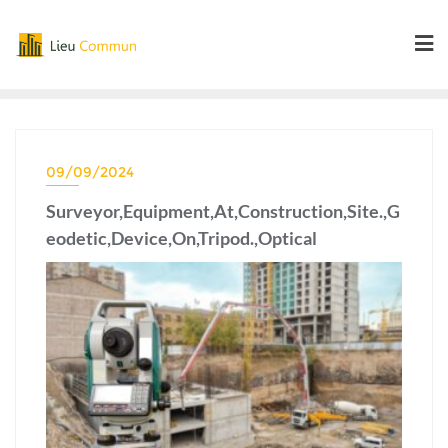
Skip
to
content
09/09/2024
Surveyor,Equipment,At,Construction,Site.,G
eodetic,Device,On,Tripod.,Optical