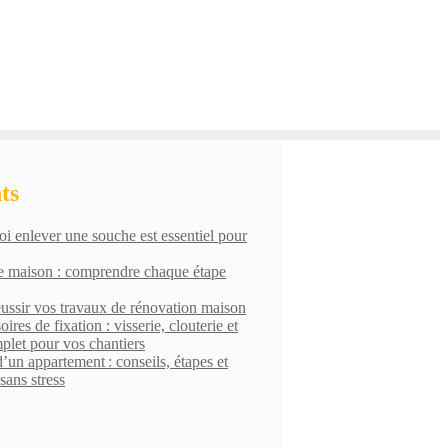
ts
i enlever une souche est essentiel pour
e maison : comprendre chaque étape
éussir vos travaux de rénovation maison
ires de fixation : visserie, clouterie et
plet pour vos chantiers
’un appartement : conseils, étapes et
sans stress