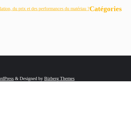
Catégories
ation, du prix et des performances du matériau ?
rdPress
&
Designed by
Bizberg Themes