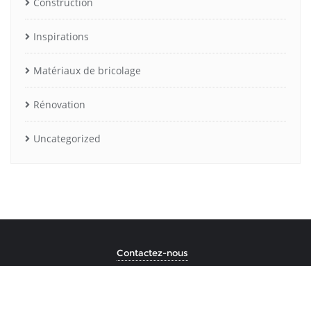
Construction
Inspirations
Matériaux de bricolage
Rénovation
Uncategorized
Contactez-nous
Copyright ©2026 Lieu commun . All rights reserved.
Powered
by
WordPress
&
Designed by
Bizberg Themes