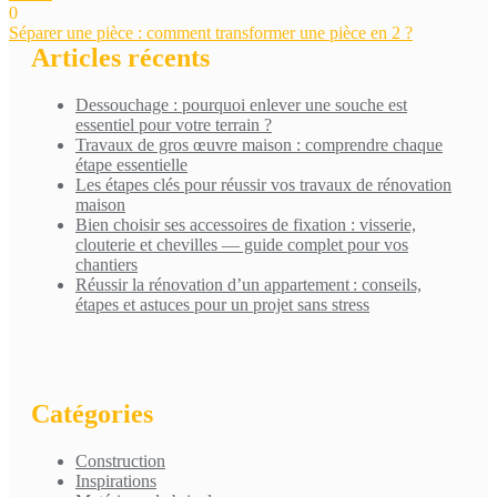
0
Navigation
Séparer une pièce : comment transformer une pièce en 2 ?
Articles récents
de
l’article
Dessouchage : pourquoi enlever une souche est
essentiel pour votre terrain ?
Travaux de gros œuvre maison : comprendre chaque
étape essentielle
Les étapes clés pour réussir vos travaux de rénovation
maison
Bien choisir ses accessoires de fixation : visserie,
clouterie et chevilles — guide complet pour vos
chantiers
Réussir la rénovation d’un appartement : conseils,
étapes et astuces pour un projet sans stress
Catégories
Construction
Inspirations