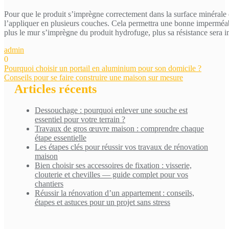
Pour que le produit s’imprègne correctement dans la surface minérale 
l’appliquer en plusieurs couches. Cela permettra une bonne imperméab
plus le mur s’imprègne du produit hydrofuge, plus sa résistance sera i
admin
0
Navigation
Pourquoi choisir un portail en aluminium pour son domicile ?
Conseils pour se faire construire une maison sur mesure
de
Articles récents
l’article
Dessouchage : pourquoi enlever une souche est
essentiel pour votre terrain ?
Travaux de gros œuvre maison : comprendre chaque
étape essentielle
Les étapes clés pour réussir vos travaux de rénovation
maison
Bien choisir ses accessoires de fixation : visserie,
clouterie et chevilles — guide complet pour vos
chantiers
Réussir la rénovation d’un appartement : conseils,
étapes et astuces pour un projet sans stress